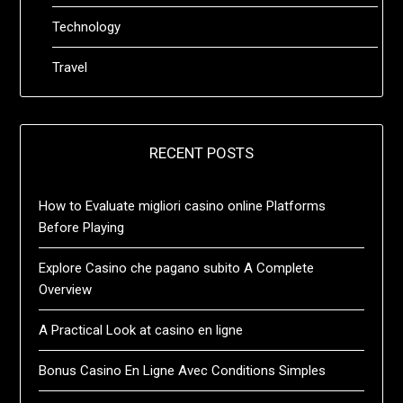
Technology
Travel
RECENT POSTS
How to Evaluate migliori casino online Platforms
Before Playing
Explore Casino che pagano subito A Complete
Overview
A Practical Look at casino en ligne
Bonus Casino En Ligne Avec Conditions Simples