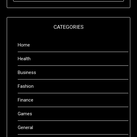
CATEGORIES
Home
Health
Business
Fashion
Finance
Games
General