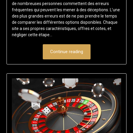
de nombreuses personnes commettent des erreurs
fréquentes qui peuvent les mener à des déceptions. L’une
des plus grandes erreurs est de ne pas prendre le temps
de comparer les différentes options disponibles. Chaque
site a ses propres caractéristiques, offres et cotes, et
négliger cette étape…
Continue reading