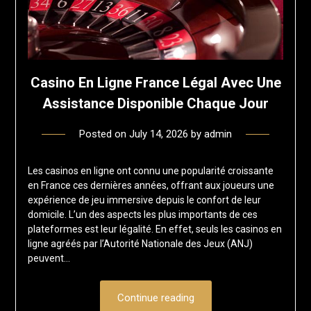
Casino En Ligne France Légal Avec Une
Assistance Disponible Chaque Jour
Posted on
July 14, 2026
by
admin
Les casinos en ligne ont connu une popularité croissante
en France ces dernières années, offrant aux joueurs une
expérience de jeu immersive depuis le confort de leur
domicile. L’un des aspects les plus importants de ces
plateformes est leur légalité. En effet, seuls les casinos en
ligne agréés par l’Autorité Nationale des Jeux (ANJ)
peuvent…
Continue reading