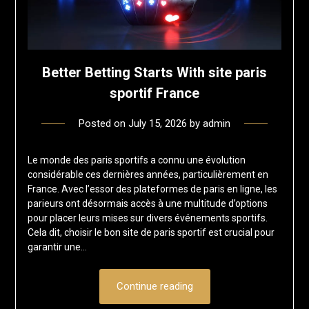
Better Betting Starts With site paris
sportif France
Posted on
July 15, 2026
by
admin
Le monde des paris sportifs a connu une évolution
considérable ces dernières années, particulièrement en
France. Avec l’essor des plateformes de paris en ligne, les
parieurs ont désormais accès à une multitude d’options
pour placer leurs mises sur divers événements sportifs.
Cela dit, choisir le bon site de paris sportif est crucial pour
garantir une…
Continue reading