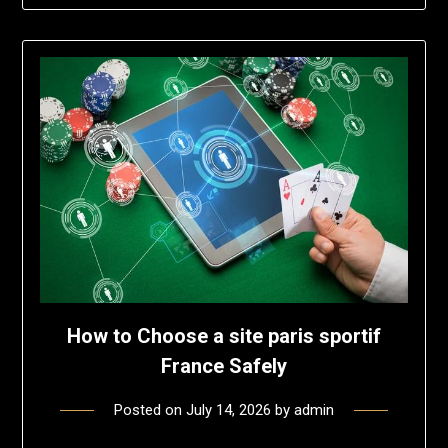
How to Choose a site paris sportif
France Safely
Posted on
July 14, 2026
by
admin