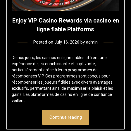
Enjoy VIP Casino Rewards via casino en
ligne fiable Platforms
Posted on
July 16, 2026
by
admin
De nos jours, les casinos en ligne fiables offrent une
expérience de jeu enrichissante et captivante,
particulièrement grâce à leurs programmes de
récompenses VIP. Ces programmes sont conçus pour
récompenser les joueurs fidèles avec divers avantages
exclusifs, permettant ainsi de maximiser le plaisir et les
gains. Les plateformes de casino en ligne de confiance
veillent…
Continue reading