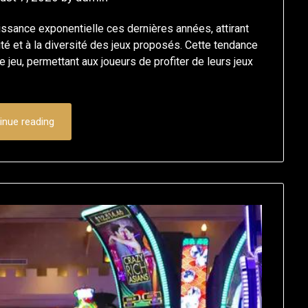
ssance exponentielle ces dernières années, attirant
té et à la diversité des jeux proposés. Cette tendance
e jeu, permettant aux joueurs de profiter de leurs jeux
inue reading