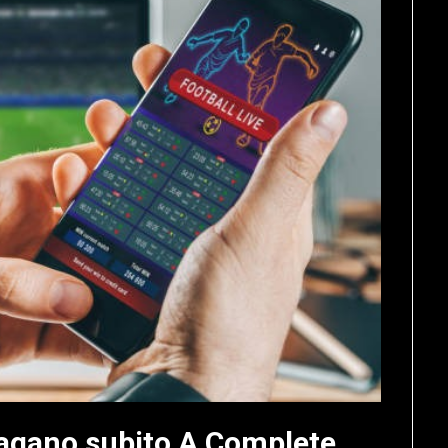
pagano subito A Complete