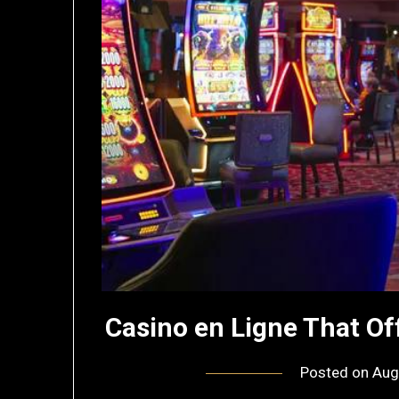
Casino en Ligne That O
Posted on
Aug