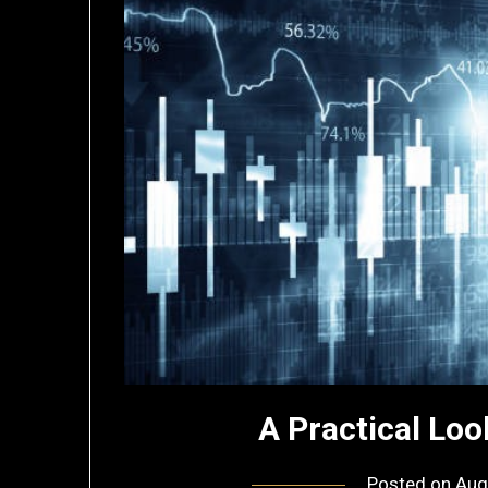
A Practical Loo
Posted on
Aug