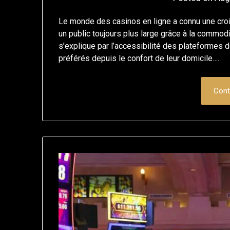
Le monde des casinos en ligne a connu une croi
un public toujours plus large grâce à la commodi
s’explique par l’accessibilité des plateformes d
préférés depuis le confort de leur domicile….
Cont