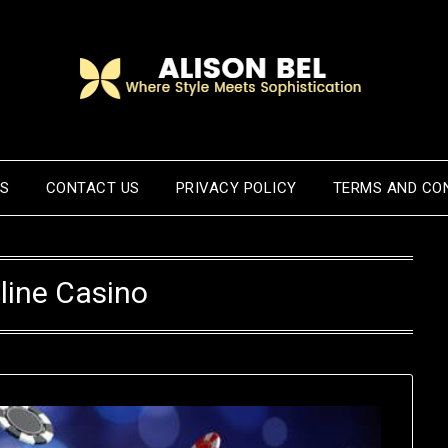
US
CONTACT US
PRIVACY POLICY
TERMS AND CO
line Casino