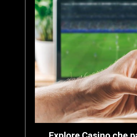
Explore Casino che 