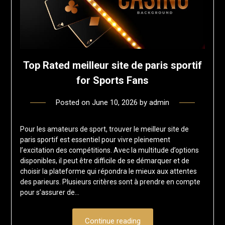
Top Rated meilleur site de paris sportif
for Sports Fans
Posted on
June 10, 2026
by
admin
Pour les amateurs de sport, trouver le meilleur site de
paris sportif est essentiel pour vivre pleinement
l’excitation des compétitions. Avec la multitude d’options
disponibles, il peut être difficile de se démarquer et de
choisir la plateforme qui répondra le mieux aux attentes
des parieurs. Plusieurs critères sont à prendre en compte
pour s’assurer de…
Continue reading