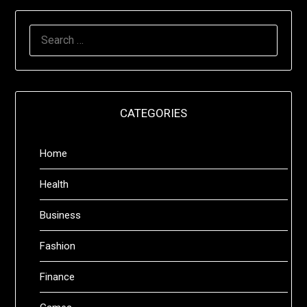
SEARCH
FOR:
CATEGORIES
Home
Health
Business
Fashion
Finance