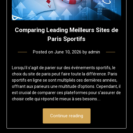
Comparing Leading Meilleurs Sites de
Paris Sportifs
Posted on
June 10, 2026
by
admin
Lorsqu’il s’agit de parier sur des événements sportifs, le
choix du site de paris peut faire toute la différence. Paris
sportifs en ligne se sont multipliés ces dernières années,
offrant aux parieurs une multitude d’options. Cependant, il
est crucial de comparer ces plateformes pour s’assurer de
choisir celle qui répond le mieux à ses besoins….
Continue reading