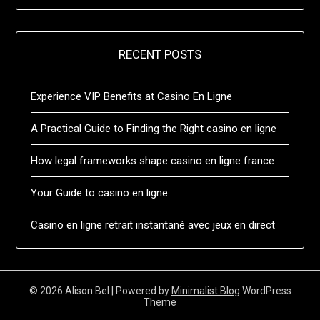
RECENT POSTS
Experience VIP Benefits at Casino En Ligne
A Practical Guide to Finding the Right casino en ligne
How legal frameworks shape casino en ligne france
Your Guide to casino en ligne
Casino en ligne retrait instantané avec jeux en direct
© 2026 Alison Bel
| Powered by
Minimalist Blog
WordPress
Theme