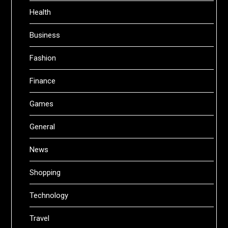
Health
Business
Fashion
Finance
Games
General
News
Shopping
Technology
Travel