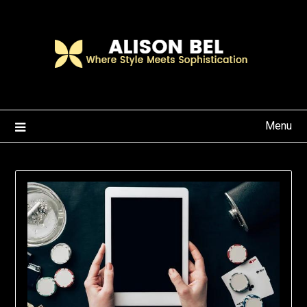
Skip
to
content
Menu