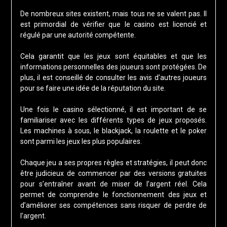
De nombreux sites existent, mais tous ne se valent pas. Il
est primordial de vérifier que le casino est licencié et
régulé par une autorité compétente.
Cela garantit que les jeux sont équitables et que les
informations personnelles des joueurs sont protégées. De
plus, il est conseillé de consulter les avis d’autres joueurs
pour se faire une idée de la réputation du site.
Une fois le casino sélectionné, il est important de se
familiariser avec les différents types de jeux proposés.
Les machines à sous, le blackjack, la roulette et le poker
sont parmi les jeux les plus populaires.
Chaque jeu a ses propres règles et stratégies, il peut donc
être judicieux de commencer par des versions gratuites
pour s’entraîner avant de miser de l’argent réel. Cela
permet de comprendre le fonctionnement des jeux et
d’améliorer ses compétences sans risquer de perdre de
l’argent.