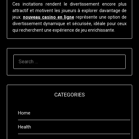
Ces incitations rendent le divertissement encore plus
attractif et motivent les joueurs à explorer davantage de
jeux.
nouveau casino en ligne
représente une option de
divertissement dynamique et sécurisée, idéale pour ceux
qui recherchent une expérience de jeu enrichissante.
SEARCH
FOR:
CATEGORIES
Home
Health