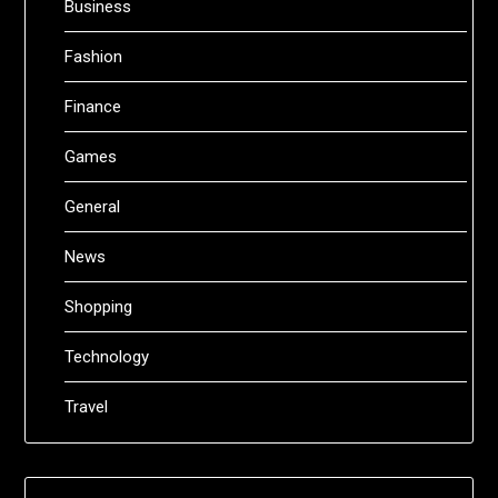
Business
Fashion
Finance
Games
General
News
Shopping
Technology
Travel