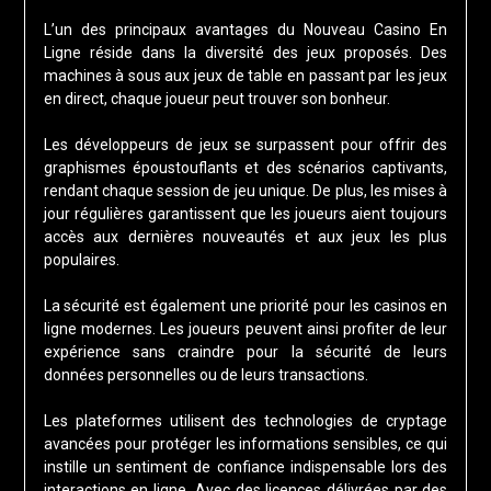
L’un des principaux avantages du Nouveau Casino En
Ligne réside dans la diversité des jeux proposés. Des
machines à sous aux jeux de table en passant par les jeux
en direct, chaque joueur peut trouver son bonheur.
Les développeurs de jeux se surpassent pour offrir des
graphismes époustouflants et des scénarios captivants,
rendant chaque session de jeu unique. De plus, les mises à
jour régulières garantissent que les joueurs aient toujours
accès aux dernières nouveautés et aux jeux les plus
populaires.
La sécurité est également une priorité pour les casinos en
ligne modernes. Les joueurs peuvent ainsi profiter de leur
expérience sans craindre pour la sécurité de leurs
données personnelles ou de leurs transactions.
Les plateformes utilisent des technologies de cryptage
avancées pour protéger les informations sensibles, ce qui
instille un sentiment de confiance indispensable lors des
interactions en ligne. Avec des licences délivrées par des