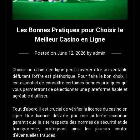
Les Bonnes Pratiques pour Choisir le
Meilleur Casino en Ligne
Posted on
June 12, 2026
by
admin
Choisir un casino en ligne peut s’avérer être un véritable
défi, tant l’offre est pléthorique. Pour faire le bon choix, il
est essentiel de connaître certaines bonnes pratiques qui
vous permettront de sélectionner une plateforme fiable et
agréable à utiliser.
Tout d’abord, il est crucial de vérifier la licence du casino en
ligne. Une licence délivrée par une autorité reconnue
garantit que le site respecte des normes de sécurité et de
transparence, protégeant ainsi les joueurs contre
d’éventuelles fraudes.