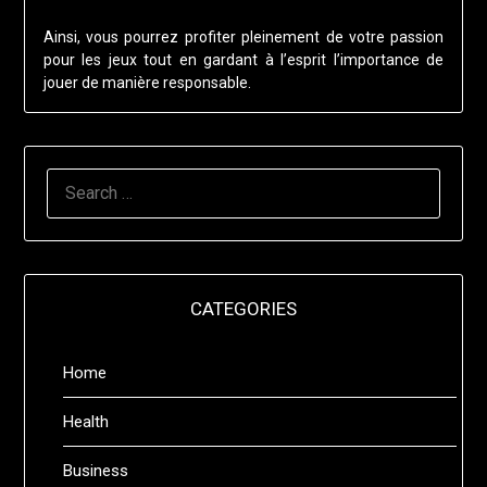
Ainsi, vous pourrez profiter pleinement de votre passion
pour les jeux tout en gardant à l’esprit l’importance de
jouer de manière responsable.
SEARCH
FOR:
CATEGORIES
Home
Health
Business