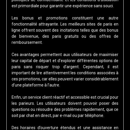
est primordiale pour garantir une expérience sans souci.
Les bonus et promotions constituent une autre
fonctionnalité attrayante. Les meilleurs sites de paris en
ligne offrent souvent des incitations telles que des bonus
de bienvenue, des paris gratuits ou des offres de
remboursement.
Ces avantages permettent aux utilisateurs de maximiser
leur capital de départ et d’explorer différentes options de
paris sans risquer trop d’argent. Cependant, il est
important de lire attentivement les conditions associées à
ces promotions, car elles peuvent varier considérablement
d’une plateforme à l’autre.
Enfin, un service client réactif et accessible est crucial pour
les parieurs. Les utilisateurs doivent pouvoir poser des
questions ou résoudre des problèmes rapidement, que ce
soit par chat en direct, par e-mail ou par téléphone.
Des horaires d’ouverture étendus et une assistance en