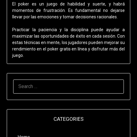
El poker es un juego de habilidad y suerte, y habrá
momentos de frustración. Es fundamental no dejarse
llevar por las emociones y tomar decisiones racionales.
Practicar la paciencia y la disciplina puede ayudar a
maximizar las oportunidades de éxito en cada sesión. Con
estas técnicas en mente, los jugadores pueden mejorar su
rendimiento en el poker gratis en línea y disfrutar más del
juego.
SEARCH
FOR:
CATEGORIES