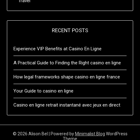
Travel
RECENT POSTS
Experience VIP Benefits at Casino En Ligne
A Practical Guide to Finding the Right casino en ligne
How legal frameworks shape casino en ligne france
Your Guide to casino en ligne
Casino en ligne retrait instantané avec jeux en direct
© 2026 Alison Bel
| Powered by
Minimalist Blog
WordPress
Theme