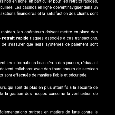
nos en ligne, en particulier pour les retraits rapides,
ticulière. Les casinos en ligne doivent naviguer dans un
actions financières et la satisfaction des clients sont
s rapides, les opérateurs doivent mettre en place des
 retrait rapide
risques associés à ces transactions.
nos de s’assurer que leurs systèmes de paiement sont
t les informations financières des joueurs, réduisant
s doivent collaborer avec des fournisseurs de services
ts sont effectués de manière fiable et sécurisée.
urs, qui sont de plus en plus attentifs à la sécurité de
e la gestion des risques concerne la vérification de
glementations strictes en matière de lutte contre le