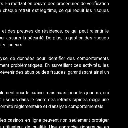
rs. En mettant en œuvre des procédures de vérification
chaque retrait est légitime, ce qui réduit les risques
 et des preuves de résidence, ce qui peut ralentir le
ur assurer la sécurité. De plus, la gestion des risques
des joueurs.
nalyse de données pour identifier des comportements
ent problématiques. En surveillant ces activités, les
révenir des abus ou des fraudes, garantissant ainsi un
ement pour le casino, mais aussi pour les joueurs, qui
s risques dans le cadre des retraits rapides exige une
formité réglementaire et d’analyse comportementale.
, les casinos en ligne peuvent non seulement protéger
e utilisateur de qualité. Une approche rigoureuse en