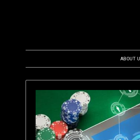
Skip
to
content
ABOUT 