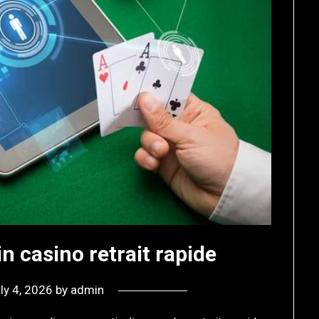
 casino retrait rapide
ly 4, 2026
by
admin