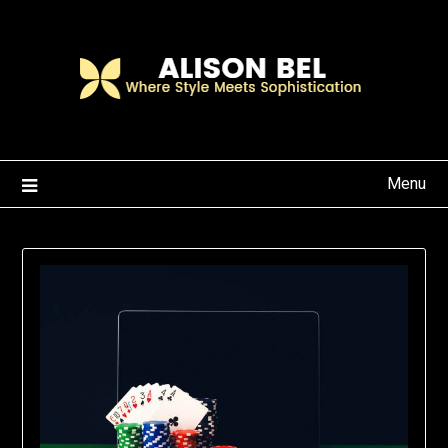
Skip
to
content
Menu