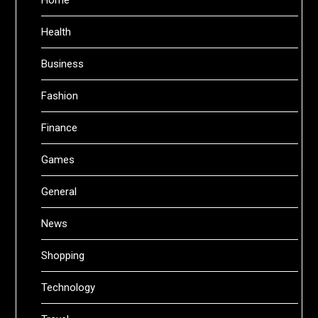
Home
Health
Business
Fashion
Finance
Games
General
News
Shopping
Technology