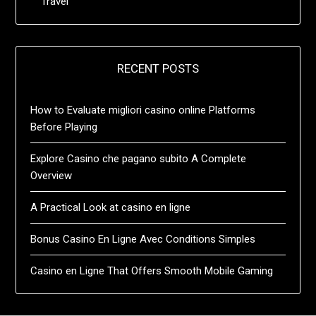
Travel
RECENT POSTS
How to Evaluate migliori casino online Platforms
Before Playing
Explore Casino che pagano subito A Complete
Overview
A Practical Look at casino en ligne
Bonus Casino En Ligne Avec Conditions Simples
Casino en Ligne That Offers Smooth Mobile Gaming